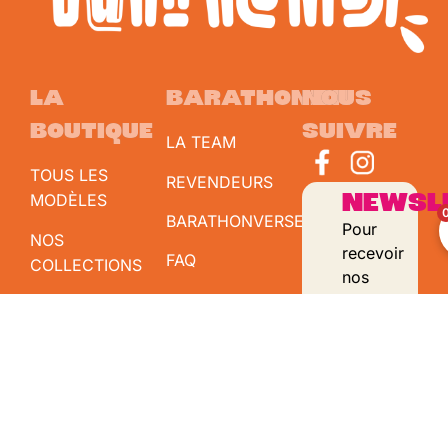
la
barathonien
nous
boutique
suivre
LA TEAM
TOUS LES
REVENDEURS
MODÈLES
NEWSL
BARATHONVERSE
Pour
NOS
recevoir
FAQ
COLLECTIONS
nos
CONTACT
idées
LES
farfelues
ICONIQUES
CONDITIONS
et
GÉNÉRALES
BARATHON
bons
DE VENTE
TOUR
plans
en
SPORTIF DU
avant-